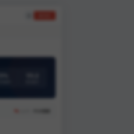
登录
72%
V3.2
前准确率
算法版本
公众号：
PC28预测