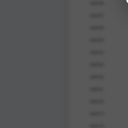
3466788
3466787
3466786
3466785
3466784
3466783
3466782
3466781
3466780
3466779
3466778