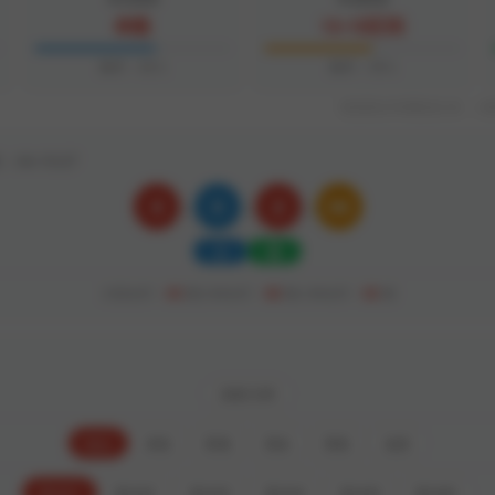
单数
13-15区间
概率：62%
概率：55%
根据最近50期数据分析，大数
04:15:27
+
+
=
4
0
2
06
小
双
大双未开：
03
期
大单未开：
08
期
小单未开：
02
期
加拿大28
组合
杀组
双项
四余
双组
龙虎
算法01
算法02
算法03
算法04
算法05
算法06