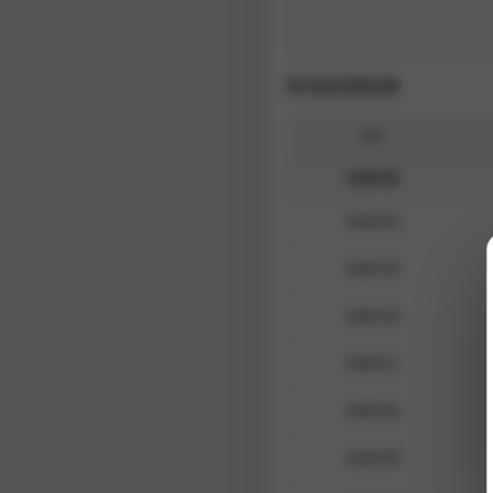
历史开奖记录
期号
3466795
3466794
3466793
3466792
3466791
3466790
3466789