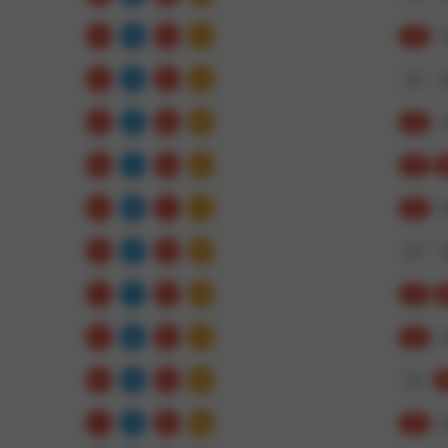
4
4
5
13
小
5
6
5
16
小
6
0
0
06
小
0
1
0
01
小
4
9
1
14
大
2
2
3
07
大
1
1
2
04
小
7
6
5
18
大
0
3
6
09
大
1
0
5
06
小