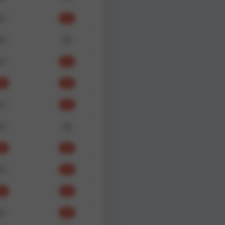
双
对
单
错
单
对
单
对
单
对
双
错
双
对
单
对
单
对
单
对