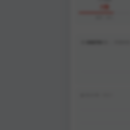
大数
概率：68%
第
3466794
期 ｜ 开奖时间：
算法引擎：V3.2.1